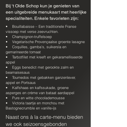
Bij ‘t Olde Schop kun je genieten van
een uitgebreide menukaart met heerlijke
specialiteiten. Enkele favorieten zijn:
• Bouillabaisse – Een traditionele Franse
vissoep met verse zeevruchten.
• Champignon-truffelsoep
• Vegetarische Provençaalse groente lasagne
• Coquilles, gamba’s, suikersla en
gemarineerde tomaat
• Tarbotfilet met kreeft en gekaramelliseerde
appel
• Eggs benedict met gerookte zalm en
bearnaisesaus
• Tournedos met gebakken ganzenlever,
appel en Portsaus
• Kalfshaas en kalfssukade, groene
asperges en crème van bataat aardappel
• Pure en witte chocolademousse
• Victoria taartje en monchou met
Bastognecrumble en vanille-ijs
Naast ons à la carte-menu bieden
we ook seizoensgebonden