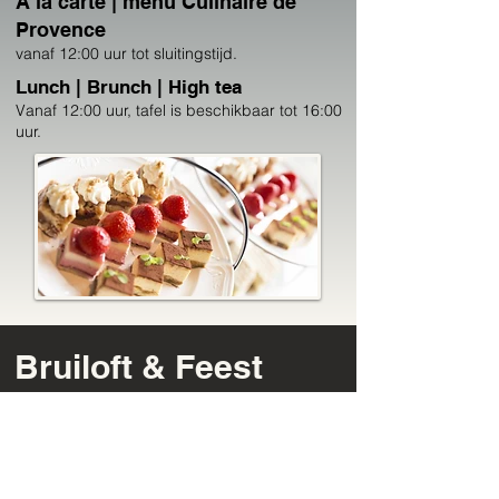
A la carte | menu Culinaire de
Provence
vanaf 12:00 uur tot sluitingstijd.
Lunch | Brunch | High tea
Vanaf 12:00 uur, tafel is beschikbaar tot 16:00
uur.
Bruiloft & Feest
Naast ons restaurant heeft ’t Olde
Schop een feestlocatie met unieke
ruimtes voor elke gelegenheid.
Een echt goed feest heeft net wat meer