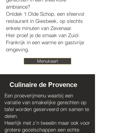
ambiance?
Ontdek ‘t Olde Schop, een sfeervol
restaurant in Giesbeek, op slechts
enkele minuten van Zevenaar.
Hier proef je de smaak van Zuid-
Frankrijk in een warme en gastvrije
omgeving.
Menukaart
Culinaire de Provence
Een proeverijmenu waarbij een
variatie van smakelijke gerechten op
tafel worden geserveerd om samen te
delen.
Heerlijk met z’n tweeën maar ook voor
grotere gezelschappen een echte