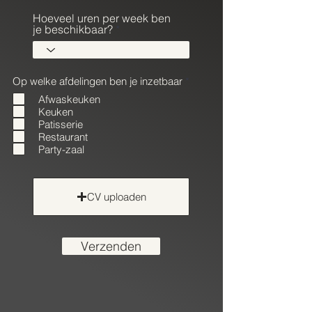
i
Hoeveel uren per week ben
r
je beschikbaar?
e
d
V
Op welke afdelingen ben je inzetbaar
*
e
Afwaskeuken
r
Keuken
e
i
Patisserie
s
Restaurant
t
Party-zaal
CV uploaden
Verzenden